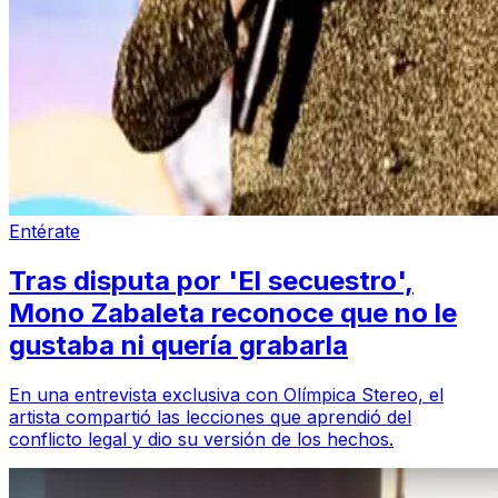
Entérate
Tras disputa por 'El secuestro',
Mono Zabaleta reconoce que no le
gustaba ni quería grabarla
En una entrevista exclusiva con Olímpica Stereo, el
artista compartió las lecciones que aprendió del
conflicto legal y dio su versión de los hechos.