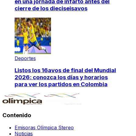
en una jornada de infarto antes del
cierre de los dieciseisavos
Deportes
Listos los 16avos de final del Mundial
2026: conozca los días y horarios
para ver los partidos en Colombia
Contenido
Emisoras Olímpica Stereo
Noticias