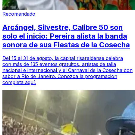
Recomendado
Arcángel, Silvestre, Calibre 50 son
solo el inicio: Pereira alista la banda
sonora de sus Fiestas de la Cosecha
Del 15 al 31 de agosto, la capital risaraldense celebra
con más de 135 eventos gratuitos, artistas de talla
nacional e internacional y el Carnaval de la Cosecha con
sabor a Río de Janeiro. Conozca la programación
completa aquí.