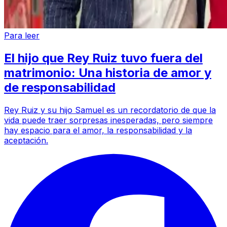
Para leer
El hijo que Rey Ruiz tuvo fuera del
matrimonio: Una historia de amor y
de responsabilidad
Rey Ruiz y su hijo Samuel es un recordatorio de que la
vida puede traer sorpresas inesperadas, pero siempre
hay espacio para el amor, la responsabilidad y la
aceptación.