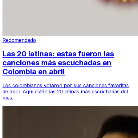
Recomendado
Las 20 latinas: estas fueron las
canciones más escuchadas en
Colombia en abril
Los colombianos votaron por sus canciones favoritas
de abril. Aquí están las 20 latinas más escuchadas del
mes.