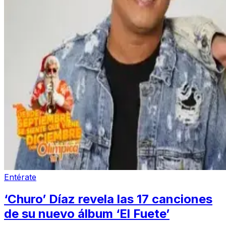
Entérate
‘Churo’ Díaz revela las 17 canciones
de su nuevo álbum ‘El Fuete’