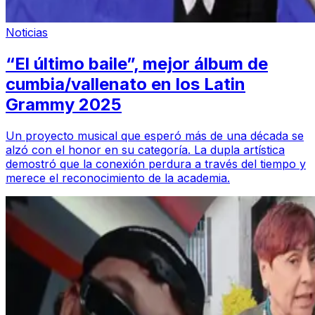
Noticias
“El último baile”, mejor álbum de
cumbia/vallenato en los Latin
Grammy 2025
Un proyecto musical que esperó más de una década se
alzó con el honor en su categoría. La dupla artística
demostró que la conexión perdura a través del tiempo y
merece el reconocimiento de la academia.