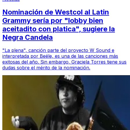
Nominación de Westcol al Latin
Grammy sería por "lobby bien
aceitadito con platica", sugiere la
Negra Candela
"La plena", canción parte del proyecto W Sound e
interpretada por Beéle, es una de las canciones más
exitosas del año. Sin embargo, Graciela Torres tiene sus
dudas sobre el mérito de la nominación.