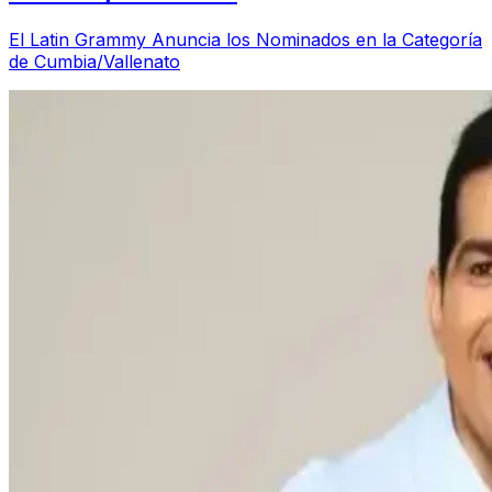
El Latin Grammy Anuncia los Nominados en la Categoría
de Cumbia/Vallenato