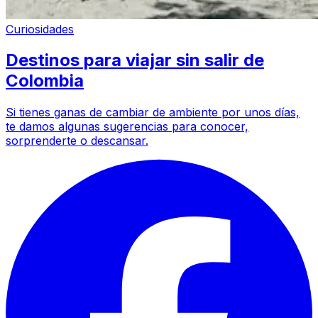
Curiosidades
Destinos para viajar sin salir de
Colombia
Si tienes ganas de cambiar de ambiente por unos días,
te damos algunas sugerencias para conocer,
sorprenderte o descansar.