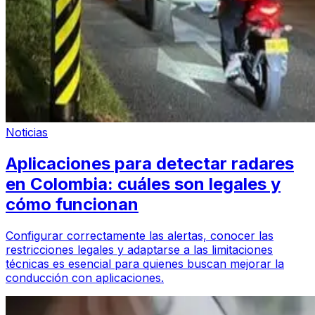
Noticias
Aplicaciones para detectar radares
en Colombia: cuáles son legales y
cómo funcionan
Configurar correctamente las alertas, conocer las
restricciones legales y adaptarse a las limitaciones
técnicas es esencial para quienes buscan mejorar la
conducción con aplicaciones.