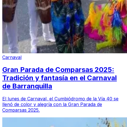
Carnaval
Gran Parada de Comparsas 2025:
Tradición y fantasía en el Carnaval
de Barranquilla
El lunes de Carnaval, el Cumbiódromo de la Vía 40 se
llenó de color y alegría con la Gran Parada de
Comparsas 2025.