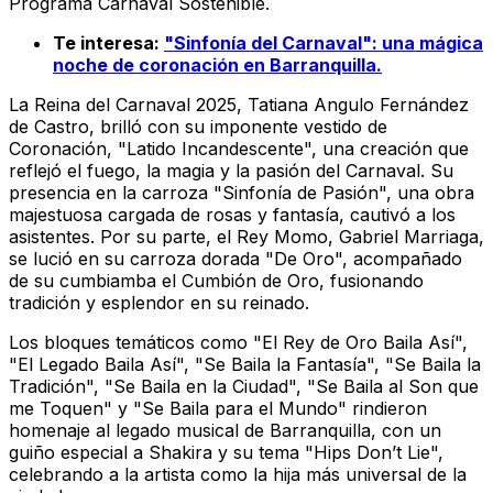
Programa Carnaval Sostenible.
Te interesa:
"Sinfonía del Carnaval": una mágica
noche de coronación en Barranquilla.
La Reina del Carnaval 2025, Tatiana Angulo Fernández
de Castro, brilló con su imponente vestido de
Coronación, "Latido Incandescente", una creación que
reflejó el fuego, la magia y la pasión del Carnaval. Su
presencia en la carroza "Sinfonía de Pasión", una obra
majestuosa cargada de rosas y fantasía, cautivó a los
asistentes. Por su parte, el Rey Momo, Gabriel Marriaga,
se lució en su carroza dorada "De Oro", acompañado
de su cumbiamba el Cumbión de Oro, fusionando
tradición y esplendor en su reinado.
Los bloques temáticos como "El Rey de Oro Baila Así",
"El Legado Baila Así", "Se Baila la Fantasía", "Se Baila la
Tradición", "Se Baila en la Ciudad", "Se Baila al Son que
me Toquen" y "Se Baila para el Mundo" rindieron
homenaje al legado musical de Barranquilla, con un
guiño especial a Shakira y su tema "Hips Don’t Lie",
celebrando a la artista como la hija más universal de la