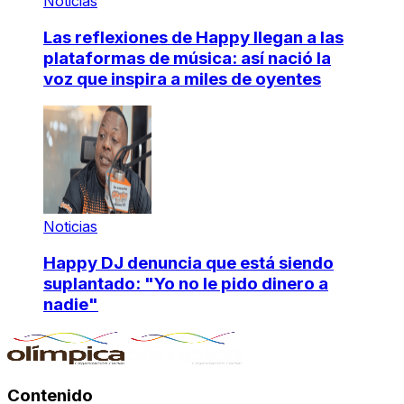
Noticias
Las reflexiones de Happy llegan a las
plataformas de música: así nació la
voz que inspira a miles de oyentes
Noticias
Happy DJ denuncia que está siendo
suplantado: "Yo no le pido dinero a
nadie"
Contenido