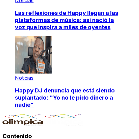
Noticias
Las reflexiones de Happy llegan a las
plataformas de música: así nació la
voz que inspira a miles de oyentes
Noticias
Happy DJ denuncia que está siendo
suplantado: "Yo no le pido dinero a
nadie"
Contenido