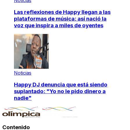
Noticias
Las reflexiones de Happy llegan a las
plataformas de música: así nació la
voz que inspira a miles de oyentes
Noticias
Happy DJ denuncia que está siendo
suplantado: "Yo no le pido dinero a
nadie"
Contenido