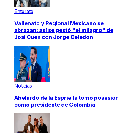
Entérate
Vallenato y Regional Mexicano se
abrazan: así se gestó "el milagro" de
Josi Cuen con Jorge Celedón
Noticias
Abelardo de la Espriella tomó posesión
como presidente de Colombia