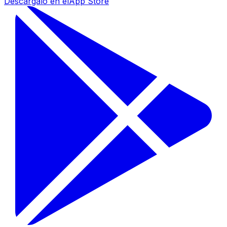
Descárgalo en el
App Store