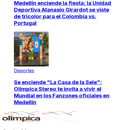
Medellín enciende la fiesta: la Unidad
Deportiva Atanasio Girardot se viste
de tricolor para el Colombia vs.
Portugal
Deportes
Se enciende "La Casa de la Sele":
Olímpica Stereo te invita a vivir el
Mundial en los Fanzones oficiales en
Medellín