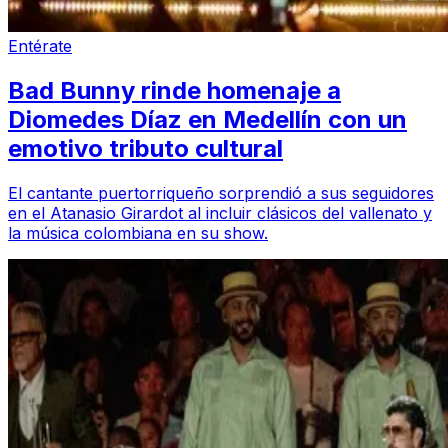
Entérate
Bad Bunny rinde homenaje a
Diomedes Díaz en Medellín con un
emotivo tributo cultural
El cantante puertorriqueño sorprendió a sus seguidores
en el Atanasio Girardot al incluir clásicos del vallenato y
la música colombiana en su show.