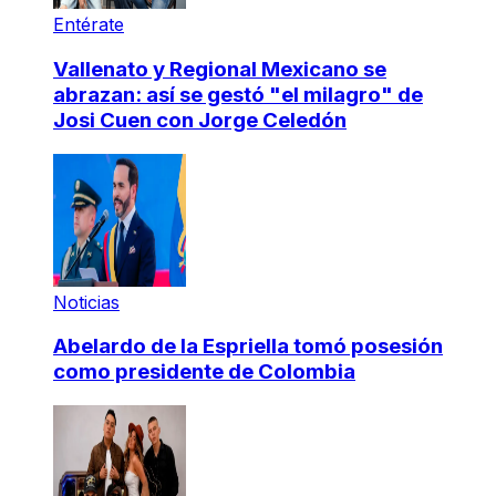
Entérate
Vallenato y Regional Mexicano se
abrazan: así se gestó "el milagro" de
Josi Cuen con Jorge Celedón
Noticias
Abelardo de la Espriella tomó posesión
como presidente de Colombia