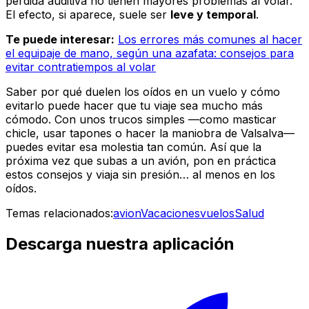
pérdida auditiva no tienen mayores problemas al volar.
El efecto, si aparece, suele ser
leve y temporal
.
Te puede interesar:
Los errores más comunes al hacer
el equipaje de mano, según una azafata: consejos para
evitar contratiempos al volar
Saber por qué duelen los oídos en un vuelo y cómo
evitarlo puede hacer que tu viaje sea mucho más
cómodo. Con unos trucos simples —como masticar
chicle, usar tapones o hacer la maniobra de Valsalva—
puedes evitar esa molestia tan común. Así que la
próxima vez que subas a un avión, pon en práctica
estos consejos y viaja sin presión… al menos en los
oídos.
Temas relacionados:
avion
Vacaciones
vuelos
Salud
Descarga nuestra aplicación