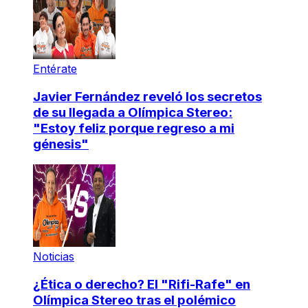
Entérate
Javier Fernández reveló los secretos
de su llegada a Olímpica Stereo:
"Estoy feliz porque regreso a mi
génesis"
Noticias
¿Ética o derecho? El "Rifi-Rafe" en
Olímpica Stereo tras el polémico