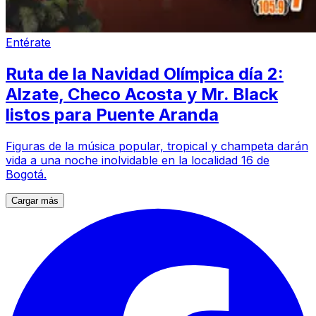
Entérate
Ruta de la Navidad Olímpica día 2:
Alzate, Checo Acosta y Mr. Black
listos para Puente Aranda
Figuras de la música popular, tropical y champeta darán
vida a una noche inolvidable en la localidad 16 de
Bogotá.
Cargar más