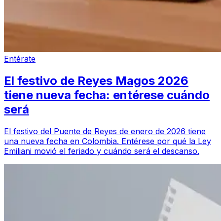
Entérate
El festivo de Reyes Magos 2026
tiene nueva fecha: entérese cuándo
será
El festivo del Puente de Reyes de enero de 2026 tiene
una nueva fecha en Colombia. Entérese por qué la Ley
Emiliani movió el feriado y cuándo será el descanso.