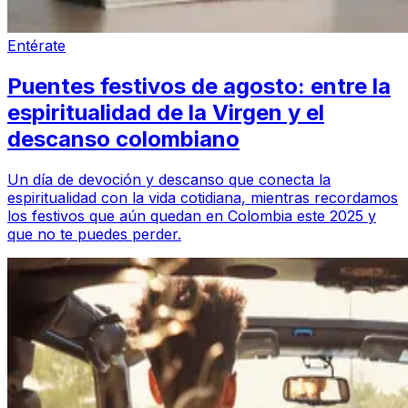
Entérate
Puentes festivos de agosto: entre la
espiritualidad de la Virgen y el
descanso colombiano
Un día de devoción y descanso que conecta la
espiritualidad con la vida cotidiana, mientras recordamos
los festivos que aún quedan en Colombia este 2025 y
que no te puedes perder.