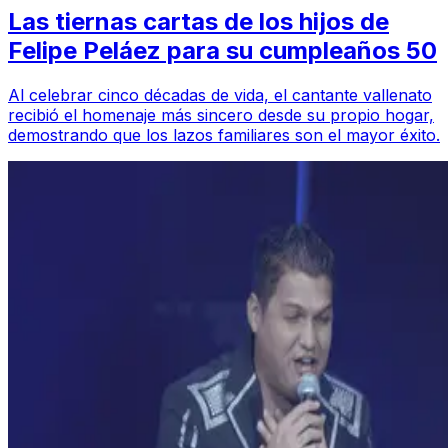
Las tiernas cartas de los hijos de
Felipe Peláez para su cumpleaños 50
Al celebrar cinco décadas de vida, el cantante vallenato
recibió el homenaje más sincero desde su propio hogar,
demostrando que los lazos familiares son el mayor éxito.