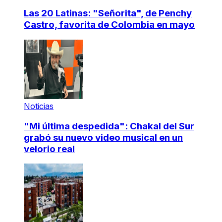
Las 20 Latinas: "Señorita", de Penchy
Castro, favorita de Colombia en mayo
Noticias
"Mi última despedida": Chakal del Sur
grabó su nuevo video musical en un
velorio real