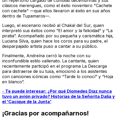
un repertorio cargado de cumbias decembrinas y sus
clásicos merengues, como el éxito noventero "Cachete
con cachete" —que ellos llevaron al éxito en sus años
dentro de Tupamaros—.
Luego, el escenario recibió al Chakal del Sur, quien
interpretó sus éxitos como “El amor y la felicidad” y “La
piratia”. Acompañado por su pequeña y carismática hija,
Luciana Silva, quien hace los coros para su padre, el
desparpajado artista puso a cantar a su público.
Finalmente, Andreína cerró la noche con su
inconfundible estilo vallenato. La cantante, quien
recientemente participó en el programa La Descarga
para distraerse de su tusa, emocionó a los asistentes
con canciones icónicas como “Tarde lo conocí” y “Hoja
en blanco”.
-
Te puede interesar: ¿Por qué Diomedes Díaz nunca
tuvo un avión privado? Historias de la Señorita Dalia y
el 'Cacique de la Junta'
¡Gracias por acompañarnos!