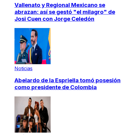
Vallenato y Regional Mexicano se
abrazan: así se gestó "el milagro" de
Josi Cuen con Jorge Celedón
Noticias
Abelardo de la Espriella tomó posesión
como presidente de Colombia