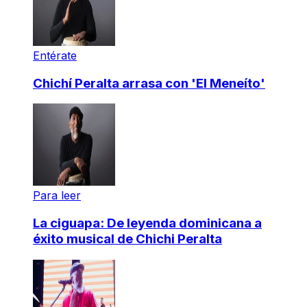
Entérate
Chichí Peralta arrasa con 'El Meneíto'
Para leer
La ciguapa: De leyenda dominicana a
éxito musical de Chichi Peralta