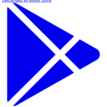
Descárgalo en el
App Store