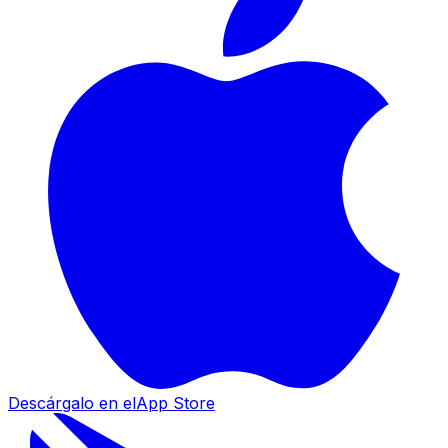
Descárgalo en el
App Store