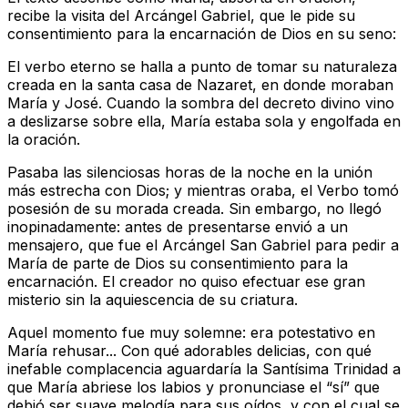
recibe la visita del Arcángel Gabriel, que le pide su
consentimiento para la encarnación de Dios en su seno:
El verbo eterno se halla a punto de tomar su naturaleza
creada en la santa casa de Nazaret, en donde moraban
María y José. Cuando la sombra del decreto divino vino
a deslizarse sobre ella, María estaba sola y engolfada en
la oración
.
Pasaba las silenciosas horas de la noche en la unión
más estrecha con Dios; y mientras oraba, el Verbo tomó
posesión de su morada creada. Sin embargo, no llegó
inopinadamente: antes de presentarse envió a un
mensajero, que fue el Arcángel San Gabriel para pedir a
María de parte de Dios su consentimiento para la
encarnación. El creador no quiso efectuar ese gran
misterio sin la aquiescencia de su criatura
.
Aquel momento fue muy solemne: era potestativo en
María rehusar... Con qué adorables delicias, con qué
inefable complacencia aguardaría la Santísima Trinidad a
que María abriese los labios y pronunciase el “sí” que
debió ser suave melodía para sus oídos, y con el cual se