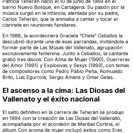
Patricia Teherán nació el 10 de junio de 1969 en el
barrio Nuevo Bosque, en Cartagena. Su pasión por la
música surgió en la infancia, alentada por su padre,
Carlos Teherán, que la animaba a cantar y tocar el
clarinete en reuniones familiares.
En 1988, la acordeonera Graciela “Chela” Ceballos la
descubrió durante una de esas parrandas, invitándola a
formar parte de Las Musas del Vallenato, agrupación
exclusivamente femenina. Junto a Ceballos, la cantante
grabó tres discos:
Con Alma de Mujer
(1990),
Guerreras
del Amor
(1991) y
Explosivas y Sexys
(1993), con temas
de compositores como Pedro Pablo Peña, Romualdo
Brito, Luis Egurrola, Sergio Amaris y Omar Geles.
El ascenso a la cima: Las Diosas del
Vallenato y el éxito nacional
El salto definitivo en la carrera de Teherán se produjo
en 1994 con la creación de Las Diosas del Vallenato,
acompañada por el acordeón de Maribel Cortina, el
álbum
Con aroma de mujer
incluyó éxitos como
Eres