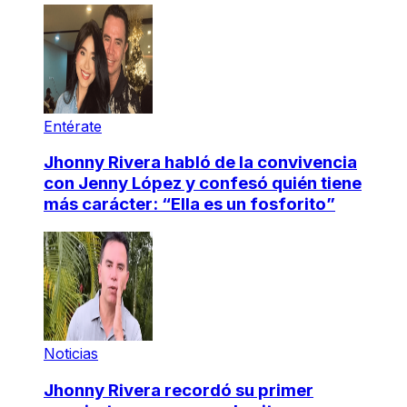
Entérate
Jhonny Rivera habló de la convivencia
con Jenny López y confesó quién tiene
más carácter: “Ella es un fosforito”
Noticias
Jhonny Rivera recordó su primer