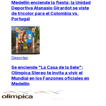
Medellín enciende la fiesta: la Unidad
Deportiva Atanasio Girardot se viste
de tricolor para el Colombia vs.
Portugal
Deportes
Se enciende "La Casa de la Sele":
Olímpica Stereo te invita a vivir el
Mundial en los Fanzones oficiales en
Medellín