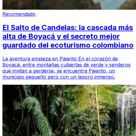
Recomendado
El Salto de Candelas: la cascada más
alta de Boyacá y el secreto mejor
guardado del ecoturismo colombiano
La aventura empieza en Pajarito En el corazón de
Boyacá, entre montañas cubiertas de verde y senderos
que invitan a perderse, se encuentra Pajarito, un
municipio pequeño pero con un tesoro inmenso.