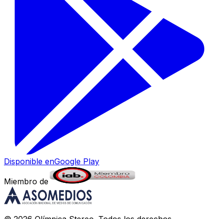
Disponible en
Google Play
Miembro de
©
2026
Olímpica Stereo
. Todos los derechos