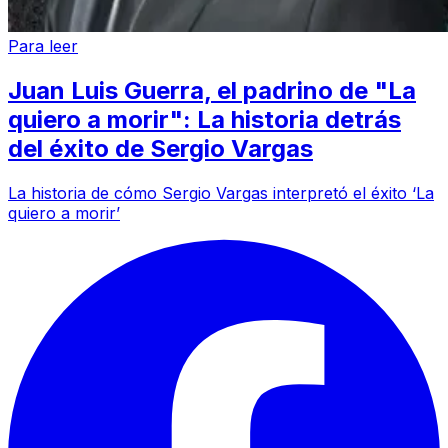
Para leer
Juan Luis Guerra, el padrino de "La
quiero a morir": La historia detrás
del éxito de Sergio Vargas
La historia de cómo Sergio Vargas interpretó el éxito ‘La
quiero a morir’