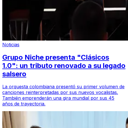
Noticias
Grupo Niche presenta "Clásicos
1.0": un tributo renovado a su legado
salsero
La orquesta colombiana presentó su primer volumen de
canciones reinterpretadas por sus nuevos vocalistas.
También emprenderán una gira mundial por sus 45
años de trayectoria.