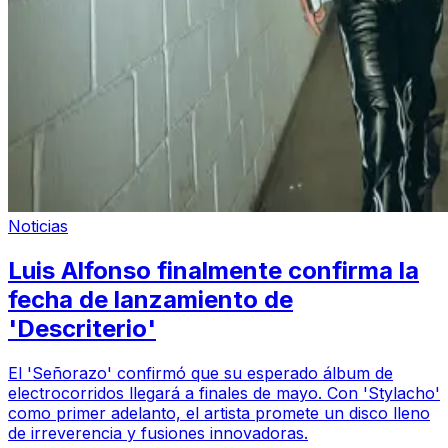
Noticias
Luis Alfonso finalmente confirma la
fecha de lanzamiento de
'Descriterio'
El 'Señorazo' confirmó que su esperado álbum de
electrocorridos llegará a finales de mayo. Con 'Stylacho'
como primer adelanto, el artista promete un disco lleno
de irreverencia y fusiones innovadoras.