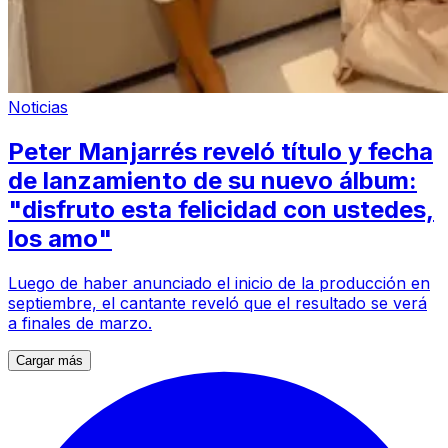
Noticias
Peter Manjarrés reveló título y fecha
de lanzamiento de su nuevo álbum:
"disfruto esta felicidad con ustedes,
los amo"
Luego de haber anunciado el inicio de la producción en
septiembre, el cantante reveló que el resultado se verá
a finales de marzo.
Cargar más