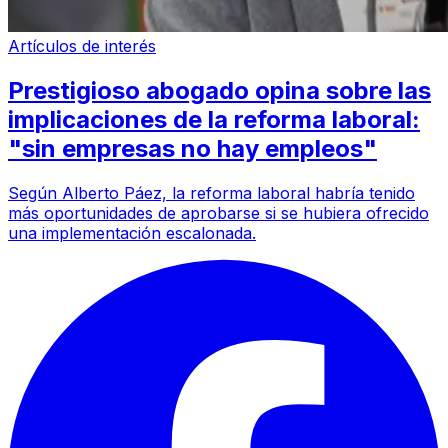
Artículos de interés
Prestigioso abogado opina sobre las
implicaciones de la reforma laboral:
"sin empresas no hay empleos"
Según Alberto Páez, la reforma laboral habría tenido
más oportunidades de aprobarse si se hubiera ofrecido
una implementación escalonada.