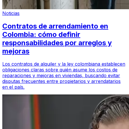
Noticias
Contratos de arrendamiento en
Colombia: cómo definir
responsabilidades por arreglos y
mejoras
Los contratos de alquiler y la ley colombiana establecen
obligaciones claras sobre quién asume los costos de
reparaciones y mejoras en viviendas, buscando evitar
disputas frecuentes entre propietarios y arrendatarios
en el país.