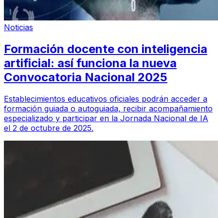
Noticias
Formación docente con inteligencia
artificial: así funciona la nueva
Convocatoria Nacional 2025
Establecimientos educativos oficiales podrán acceder a
formación guiada o autoguiada, recibir acompañamiento
especializado y participar en la Jornada Nacional de IA
el 2 de octubre de 2025.