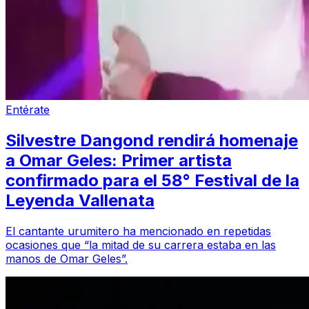
Entérate
Silvestre Dangond rendirá homenaje
a Omar Geles: Primer artista
confirmado para el 58° Festival de la
Leyenda Vallenata
El cantante urumitero ha mencionado en repetidas
ocasiones que “la mitad de su carrera estaba en las
manos de Omar Geles”.