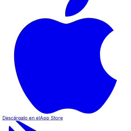
Descárgalo en el
App Store