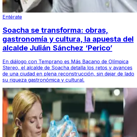
Entérate
Soacha se transforma: obras,
gastronomía y cultura, la apuesta del
alcalde Julián Sánchez ‘Perico’
En diálogo con Temprano es Más Bacano de Olímpica
Stereo, el alcalde de Soacha detalla los retos y avances
de una ciudad en plena reconstrucción, sin dejar de lado
su riqueza gastronómica y cultural.