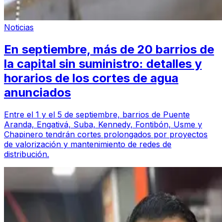
Noticias
En septiembre, más de 20 barrios de
la capital sin suministro: detalles y
horarios de los cortes de agua
anunciados
Entre el 1 y el 5 de septiembre, barrios de Puente
Aranda, Engativá, Suba, Kennedy, Fontibón, Usme y
Chapinero tendrán cortes prolongados por proyectos
de valorización y mantenimiento de redes de
distribución.