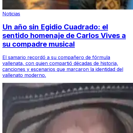
Noticias
Un año sin Egidio Cuadrado: el
sentido homenaje de Carlos Vives a
su compadre musical
El samario recordó a su compañero de fórmula
vallenata, con quien compartió décadas de historia,
canciones y escenarios que marcaron la identidad del
vallenato moderno.