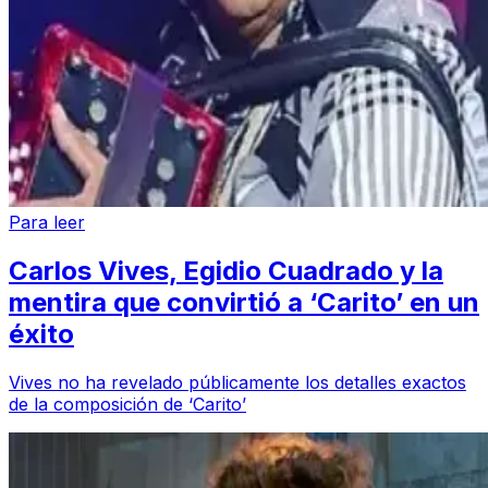
Para leer
Carlos Vives, Egidio Cuadrado y la
mentira que convirtió a ‘Carito’ en un
éxito
Vives no ha revelado públicamente los detalles exactos
de la composición de ‘Carito’