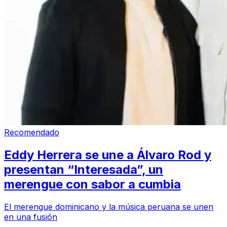
Recomendado
Eddy Herrera se une a Álvaro Rod y
presentan “Interesada”, un
merengue con sabor a cumbia
El merengue dominicano y la música peruana se unen
en una fusión