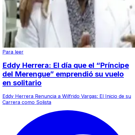
Para leer
Eddy Herrera: El día que el “Príncipe
del Merengue” emprendió su vuelo
en solitario
Eddy Herrera Renuncia a Wilfrido Vargas: El Inicio de su
Carrera como Solista