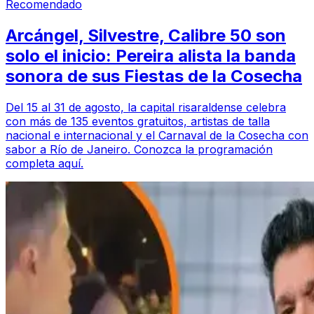
Recomendado
Arcángel, Silvestre, Calibre 50 son
solo el inicio: Pereira alista la banda
sonora de sus Fiestas de la Cosecha
Del 15 al 31 de agosto, la capital risaraldense celebra
con más de 135 eventos gratuitos, artistas de talla
nacional e internacional y el Carnaval de la Cosecha con
sabor a Río de Janeiro. Conozca la programación
completa aquí.