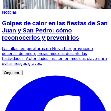
Noticias
Golpes de calor en las fiestas de San
Juan y San Pedro: cómo
reconocerlos y prevenirlos
Las altas temperaturas en Neiva han provocado
decenas de emergencias médicas durante las
festividades. Autoridades insisten en medidas clave para
evitar riesgos graves.
Cargar más