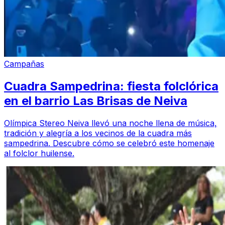
Campañas
Cuadra Sampedrina: fiesta folclórica
en el barrio Las Brisas de Neiva
Olímpica Stereo Neiva llevó una noche llena de música,
tradición y alegría a los vecinos de la cuadra más
sampedrina. Descubre cómo se celebró este homenaje
al folclor huilense.