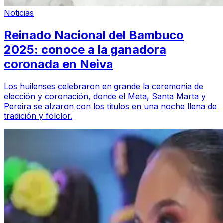
Noticias
Reinado Nacional del Bambuco
2025: conoce a la ganadora
coronada en Neiva
Los huilenses celebraron en grande la ceremonia de
elección y coronación, donde el Meta, Santa Marta y
Pereira se alzaron con los títulos en una noche llena de
tradición y folclor.