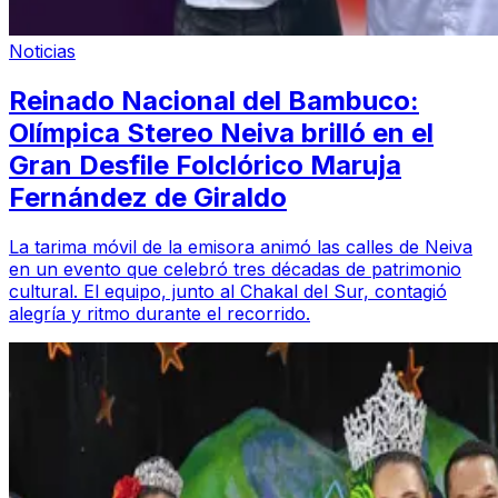
Noticias
Reinado Nacional del Bambuco:
Olímpica Stereo Neiva brilló en el
Gran Desfile Folclórico Maruja
Fernández de Giraldo
La tarima móvil de la emisora animó las calles de Neiva
en un evento que celebró tres décadas de patrimonio
cultural. El equipo, junto al Chakal del Sur, contagió
alegría y ritmo durante el recorrido.