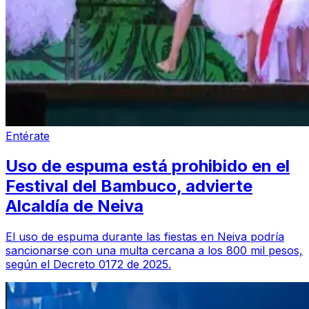
Entérate
Uso de espuma está prohibido en el
Festival del Bambuco, advierte
Alcaldía de Neiva
El uso de espuma durante las fiestas en Neiva podría
sancionarse con una multa cercana a los 800 mil pesos,
según el Decreto 0172 de 2025.