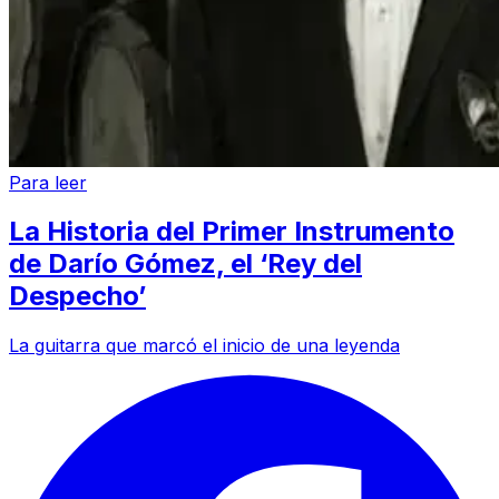
Para leer
La Historia del Primer Instrumento
de Darío Gómez, el ‘Rey del
Despecho’
La guitarra que marcó el inicio de una leyenda