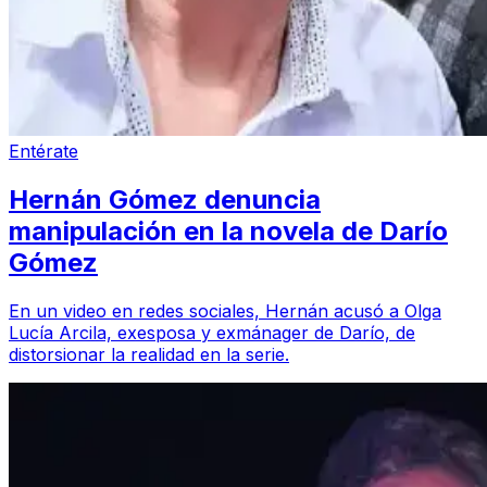
Entérate
Hernán Gómez denuncia
manipulación en la novela de Darío
Gómez
En un video en redes sociales, Hernán acusó a Olga
Lucía Arcila, exesposa y exmánager de Darío, de
distorsionar la realidad en la serie.