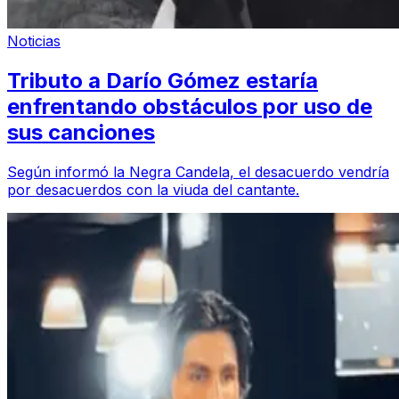
Noticias
Tributo a Darío Gómez estaría
enfrentando obstáculos por uso de
sus canciones
Según informó la Negra Candela, el desacuerdo vendría
por desacuerdos con la viuda del cantante.