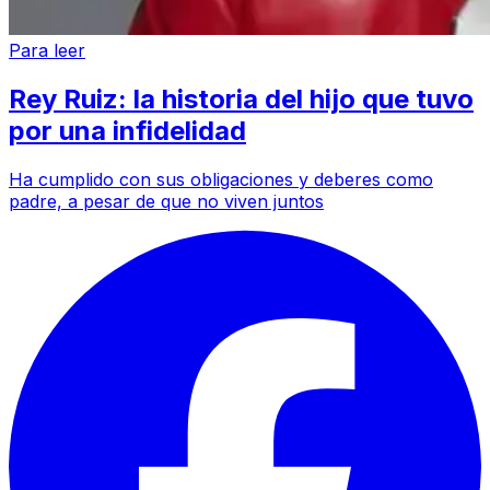
Para leer
Rey Ruiz: la historia del hijo que tuvo
por una infidelidad
Ha cumplido con sus obligaciones y deberes como
padre, a pesar de que no viven juntos