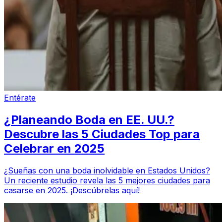
Entérate
¿Planeando Boda en EE. UU.?
Descubre las 5 Ciudades Top para
Celebrar en 2025
¿Sueñas con una boda inolvidable en Estados Unidos?
Un reciente estudio revela las 5 mejores ciudades para
casarse en 2025. ¡Descúbrelas aquí!