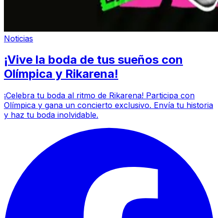
Noticias
¡Vive la boda de tus sueños con
Olímpica y Rikarena!
¡Celebra tu boda al ritmo de Rikarena! Participa con
Olímpica y gana un concierto exclusivo. Envía tu historia
y haz tu boda inolvidable.