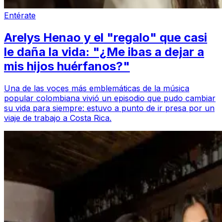
Entérate
Arelys Henao y el "regalo" que casi
le daña la vida: "¿Me ibas a dejar a
mis hijos huérfanos?"
Una de las voces más emblemáticas de la música
popular colombiana vivió un episodio que pudo cambiar
su vida para siempre: estuvo a punto de ir presa por un
viaje de trabajo a Costa Rica.