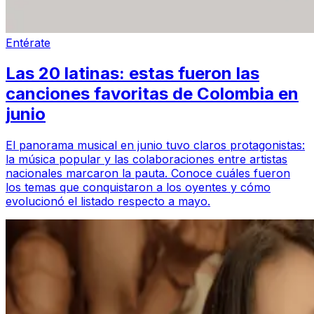
Entérate
Las 20 latinas: estas fueron las
canciones favoritas de Colombia en
junio
El panorama musical en junio tuvo claros protagonistas:
la música popular y las colaboraciones entre artistas
nacionales marcaron la pauta. Conoce cuáles fueron
los temas que conquistaron a los oyentes y cómo
evolucionó el listado respecto a mayo.