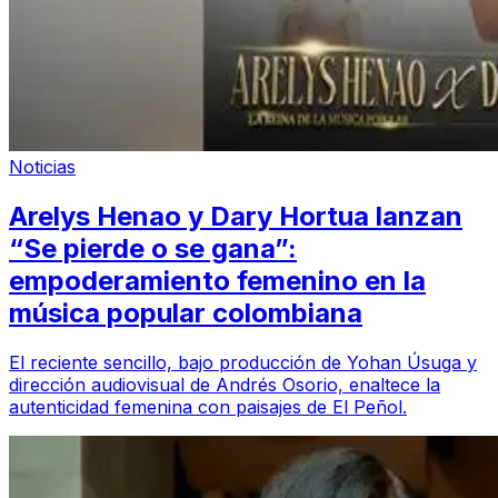
Noticias
Arelys Henao y Dary Hortua lanzan
“Se pierde o se gana”:
empoderamiento femenino en la
música popular colombiana
El reciente sencillo, bajo producción de Yohan Úsuga y
dirección audiovisual de Andrés Osorio, enaltece la
autenticidad femenina con paisajes de El Peñol.