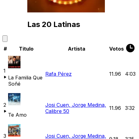
Las 20 Latinas
#
Título
Artista
Votos
1
Rafa Pérez
11.96
4:03
La Familia Que
Soñé
2
Josi Cuen,
Jorge Medina,
11.96
3:32
Calibre 50
Te Amo
3
Josi Cuen,
Jorge Medina,
9.18
3:15