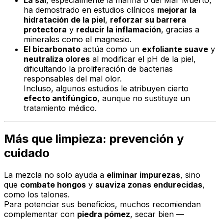
La sal
, especialmente la marina o del Mar Muerto,
ha demostrado en estudios clínicos
mejorar la
hidratación de la piel
,
reforzar su barrera
protectora
y
reducir la inflamación
, gracias a
minerales como el magnesio.
El bicarbonato
actúa como un
exfoliante suave
y
neutraliza olores
al modificar el pH de la piel,
dificultando la proliferación de bacterias
responsables del mal olor.
Incluso, algunos estudios le atribuyen cierto
efecto antifúngico
, aunque no sustituye un
tratamiento médico.
Más que limpieza: prevención y
cuidado
La mezcla no solo ayuda a
eliminar impurezas
, sino
que
combate hongos
y
suaviza zonas endurecidas
,
como los talones.
Para potenciar sus beneficios, muchos recomiendan
complementar con
piedra pómez
, secar bien —